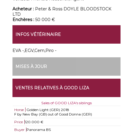
Acheteur :
Peter & Ross DOYLE BLOODSTOCK
LTD
Enchères :
50 000 €
INFOS VÉTÉRINAIRE
EVA -,EGV,Cem,Piro -
MISES À JOUR
VENTES RELATIVES À GOOD LIZA
Sales of GOOD LIZA's siblings
Horse
Golden Light (GER)
2018
F by New Bay (GB) out of Good Donna (GER)
Price
120.000 €
Buyer
Panorama BS