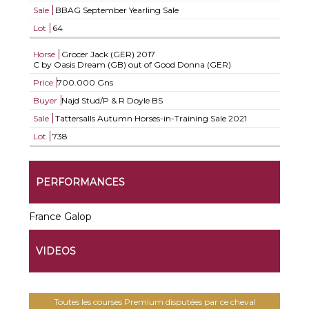
Sale
BBAG September Yearling Sale
Lot
64
Horse
Grocer Jack (GER)
2017
C by Oasis Dream (GB) out of Good Donna (GER)
Price
700.000 Gns
Buyer
Najd Stud/P & R Doyle BS
Sale
Tattersalls Autumn Horses-in-Training Sale 2021
Lot
738
PERFORMANCES
France Galop
VIDEOS
Toutes les courses Premium disputées par ce cheval