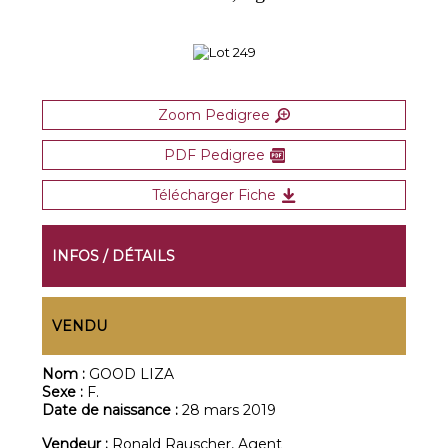
Zoom Pedigree
PDF Pedigree
Télécharger Fiche
INFOS / DÉTAILS
VENDU
Nom :
GOOD LIZA
Sexe :
F.
Date de naissance :
28 mars 2019
Vendeur :
Ronald Rauscher, Agent