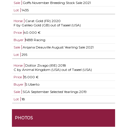
Sale
Goffs November Breeding Stock Sale 2021
Lot
1435
Horse
Carat Gold (FR)
2020
F by Galileo Gold (GB) out of Taseel (USA)
Price
40.000 €
Buyer
NBB Racing
Sale
Arqana Deauville August Yearling Sale 2021
Lot
295
Horse
Dottor Zivago (IRE)
2018
C by Animal Kingdom (USA) out of Taseel (USA)
Price
15.000 €
Buyer
S Uberto
Sale
SGA September Selected Yearlings 2019
Lot
18
PHOTOS