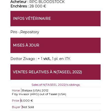
Acheteur :
RPG BLOODSTOCK
Enchères :
28 000 €
INFOS VÉTÉRINAIRE
Piro -,Repository
MISES À JOUR
Dottor Zivago : + 1
vict.
, 1 pl. en ITY.
VENTES RELATIVES À N(TASEEL 2022)
Sales of N(TASEEL 2022)'s siblings
Horse
Balqaa (USA)
2012
F by Invasor (ARG) out of Taseel (USA)
Price
6.000 €
Buyer
Not Sold