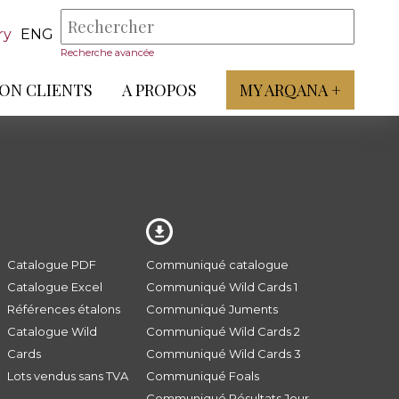
ry
ENG
Recherche avancée
ON CLIENTS
A PROPOS
MY ARQANA +
Catalogue PDF
Communiqué catalogue
Catalogue Excel
Communiqué Wild Cards 1
Références étalons
Communiqué Juments
Catalogue Wild
Communiqué Wild Cards 2
Cards
Communiqué Wild Cards 3
Lots vendus sans TVA
Communiqué Foals
Communiqué Résultats Jour