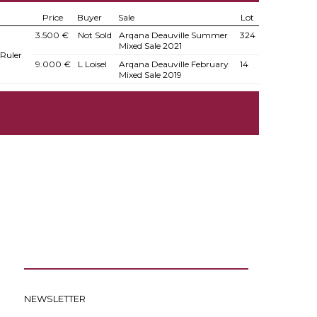
Price
Buyer
Sale
Lot
3.500 €
Not Sold
Arqana Deauville Summer
324
Mixed Sale 2021
Ruler
9.000 €
L Loisel
Arqana Deauville February
14
Mixed Sale 2019
NEWSLETTER