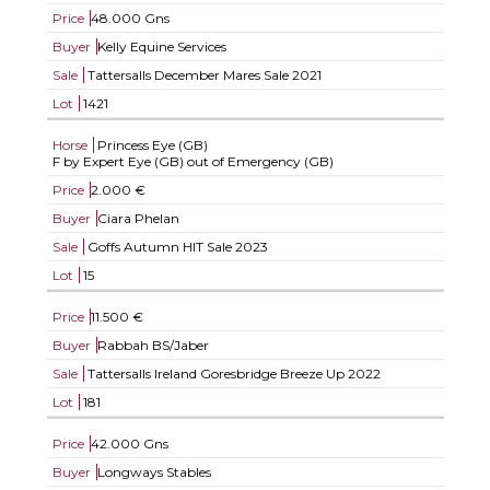
Price
48.000 Gns
Buyer
Kelly Equine Services
Sale
Tattersalls December Mares Sale 2021
Lot
1421
Horse
Princess Eye (GB)
F by Expert Eye (GB) out of Emergency (GB)
Price
2.000 €
Buyer
Ciara Phelan
Sale
Goffs Autumn HIT Sale 2023
Lot
15
Price
11.500 €
Buyer
Rabbah BS/Jaber
Sale
Tattersalls Ireland Goresbridge Breeze Up 2022
Lot
181
Price
42.000 Gns
Buyer
Longways Stables