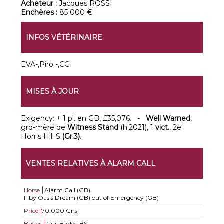
Acheteur :
Jacques ROSSI
Enchères :
85 000 €
INFOS VÉTÉRINAIRE
EVA-,Piro -,CG
MISES À JOUR
Exigency: + 1 pl. en GB, £35,076. -
Well Warned
,
grd-mère de
Witness Stand
(h.2021), 1
vict.
, 2e
Horris Hill S.
(Gr.3)
.
VENTES RELATIVES À ALARM CALL
Horse
Alarm Call (GB)
F by Oasis Dream (GB) out of Emergency (GB)
Price
70.000 Gns
Buyer
Paul Harley BS