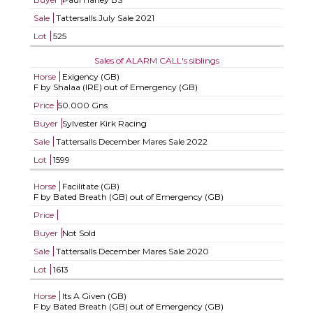
Sale
Tattersalls July Sale 2021
Lot
525
Sales of ALARM CALL's siblings
Horse
Exigency (GB)
F by Shalaa (IRE) out of Emergency (GB)
Price
50.000 Gns
Buyer
Sylvester Kirk Racing
Sale
Tattersalls December Mares Sale 2022
Lot
1599
Horse
Facilitate (GB)
F by Bated Breath (GB) out of Emergency (GB)
Price
Buyer
Not Sold
Sale
Tattersalls December Mares Sale 2020
Lot
1613
Horse
Its A Given (GB)
F by Bated Breath (GB) out of Emergency (GB)