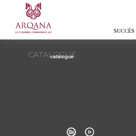
SUCCÈS
CATALOGUE
catalogue