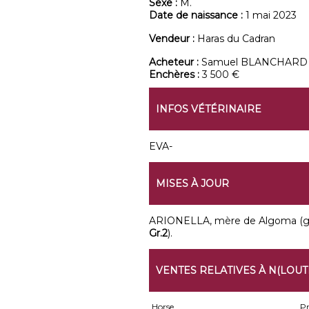
Sexe :
M.
Date de naissance :
1 mai 2023
Vendeur :
Haras du Cadran
Acheteur :
Samuel BLANCHARD
Enchères :
3 500 €
INFOS VÉTÉRINAIRE
EVA-
MISES À JOUR
ARIONELLA, mère de Algoma (
Gr.2
).
VENTES RELATIVES À N(LOUTK
Horse
Pr