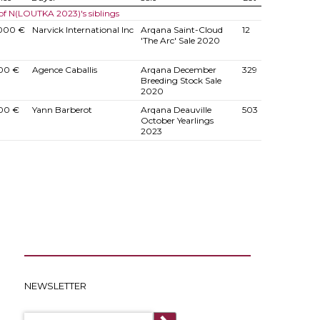
 of N(LOUTKA 2023)'s siblings
000 €
Narvick International Inc
Arqana Saint-Cloud
12
'The Arc' Sale 2020
00 €
Agence Caballis
Arqana December
329
Breeding Stock Sale
2020
00 €
Yann Barberot
Arqana Deauville
503
October Yearlings
2023
NEWSLETTER