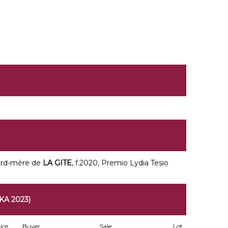
grd-mère de
LA GITE
, f.2020, Premio Lydia Tesio
A 2023)
ice
Buyer
Sale
Lot