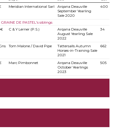
€
Meridian International Sarl
Arqana Deauville
400
September Yearling
Sale 2020
of GRAINE DE PASTEL's siblings
 €
C & Y Lerner (P.S.)
Arqana Deauville
34
August Yearling Sale
2022
Gns
Tom Malone / David Pipe
Tattersalls Autumn
662
Horses-in-Training Sale
2021
€
Marc Pimbonnet
Arqana Deauville
505
October Yearlings
2023