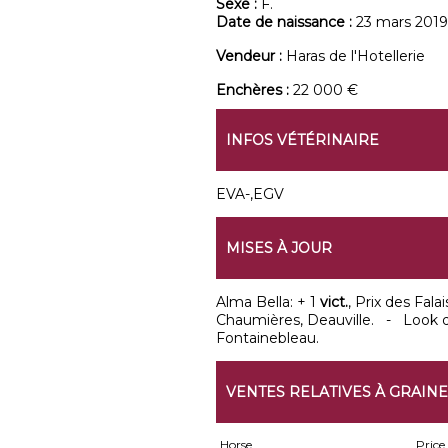
Sexe :
F.
Date de naissance :
23 mars 2019
Vendeur :
Haras de l'Hotellerie
Enchères :
22 000 €
INFOS VÉTÉRINAIRE
EVA-,EGV
MISES À JOUR
Alma Bella: + 1
vict.
, Prix des Fala
Chaumières, Deauville. - Look 
Fontainebleau.
VENTES RELATIVES À GRAINE
Horse
Price