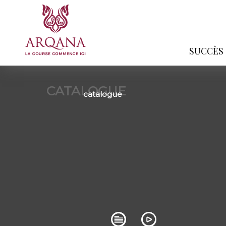
SUCCÈS
CATALOGUE
catalogue