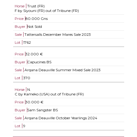
Horse
Trust (FR)
F by Siyouni (FR) out of Tribune (FR)
Price
80.000 Gns
Buyer
Not Sold
Sale
Tattersalls December Mares Sale 2023
Lot
1762
Price
32.000 €
Buyer
Capucines BS
Sale
Arqana Deauville Summer Mixed Sale 2023
Lot
370
Horse
N.
C by Kameko (USA) out of Tribune (FR)
Price
30.000 €
Buyer
Sam Sangster BS
Sale
Arqana Deauville October Yearlings 2024
Lot
9