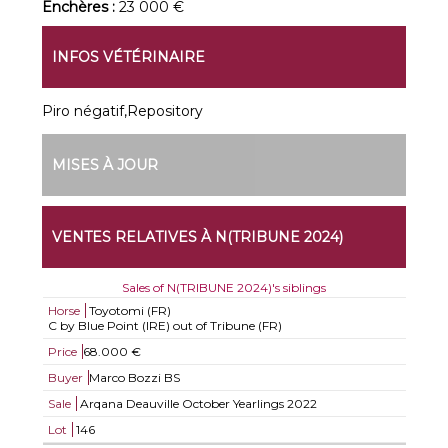
Enchères :
23 000 €
INFOS VÉTÉRINAIRE
Piro négatif,Repository
MISES À JOUR
VENTES RELATIVES À N(TRIBUNE 2024)
Sales of N(TRIBUNE 2024)'s siblings
Horse
Toyotomi (FR)
C by Blue Point (IRE) out of Tribune (FR)
Price
68.000 €
Buyer
Marco Bozzi BS
Sale
Arqana Deauville October Yearlings 2022
Lot
146