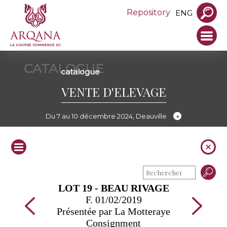
Repository
ENG
CATALOGUE
catalogue
VENTE D'ELEVAGE
Du 7 au 10 décembre 2024, Deauville
LOT 19 - BEAU RIVAGE
F. 01/02/2019
Présentée par La Motteraye
Consignment