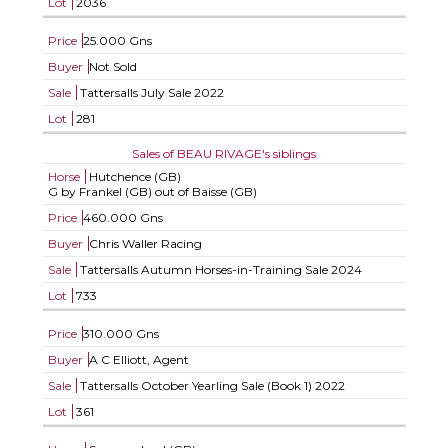
Lot
2036
Price
25.000 Gns
Buyer
Not Sold
Sale
Tattersalls July Sale 2022
Lot
281
Sales of BEAU RIVAGE's siblings
Horse
Hutchence (GB)
G by Frankel (GB) out of Baisse (GB)
Price
460.000 Gns
Buyer
Chris Waller Racing
Sale
Tattersalls Autumn Horses-in-Training Sale 2024
Lot
733
Price
310.000 Gns
Buyer
A C Elliott, Agent
Sale
Tattersalls October Yearling Sale (Book 1) 2022
Lot
361