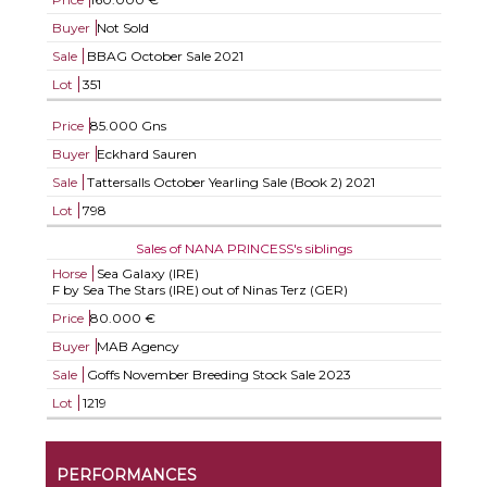
Buyer
Not Sold
Sale
BBAG October Sale 2021
Lot
351
Price
85.000 Gns
Buyer
Eckhard Sauren
Sale
Tattersalls October Yearling Sale (Book 2) 2021
Lot
798
Sales of NANA PRINCESS's siblings
Horse
Sea Galaxy (IRE)
F by Sea The Stars (IRE) out of Ninas Terz (GER)
Price
80.000 €
Buyer
MAB Agency
Sale
Goffs November Breeding Stock Sale 2023
Lot
1219
PERFORMANCES