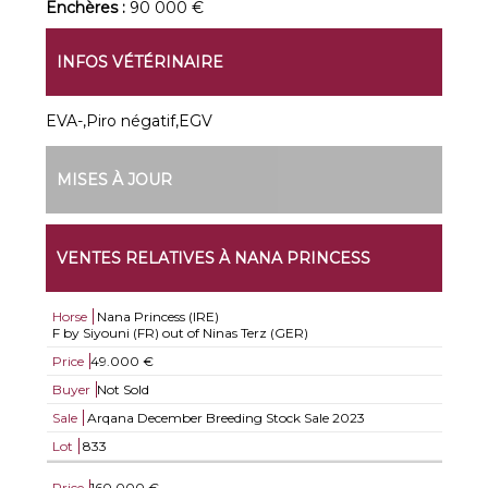
Enchères :
90 000 €
INFOS VÉTÉRINAIRE
EVA-,Piro négatif,EGV
MISES À JOUR
VENTES RELATIVES À NANA PRINCESS
Horse
Nana Princess (IRE)
F by Siyouni (FR) out of Ninas Terz (GER)
Price
49.000 €
Buyer
Not Sold
Sale
Arqana December Breeding Stock Sale 2023
Lot
833
Price
160.000 €