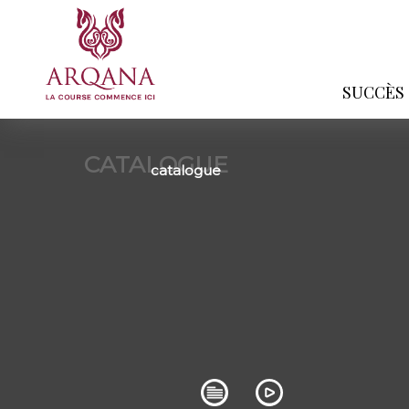
SUCCÈS
CATALOGUE
catalogue