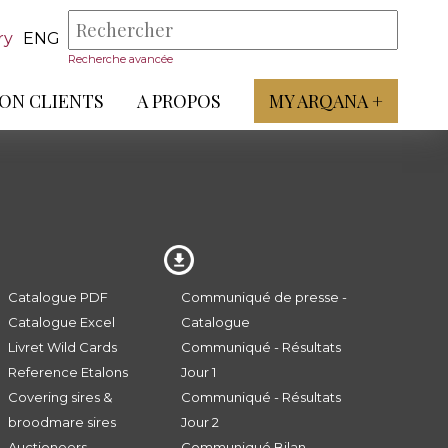
ry
ENG
Recherche avancée
ON CLIENTS
A PROPOS
MY ARQANA +
Catalogue PDF
Communiqué de presse -
Catalogue Excel
Catalogue
Livret Wild Cards
Communiqué - Résultats
Reference Etalons
Jour 1
Covering sires &
Communiqué - Résultats
broodmare sires
Jour 2
Auctioneers
Communiqué Bilan