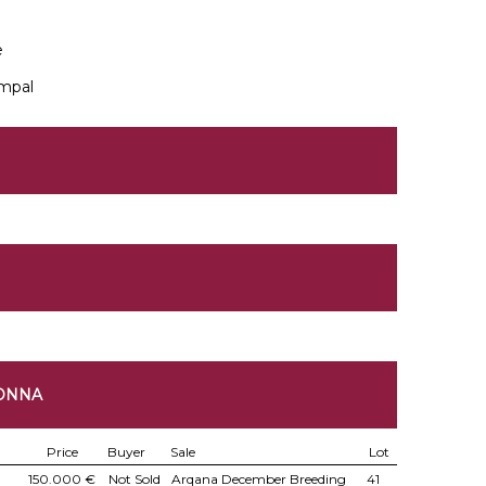
e
ampal
DONNA
Price
Buyer
Sale
Lot
150.000 €
Not Sold
Arqana December Breeding
41