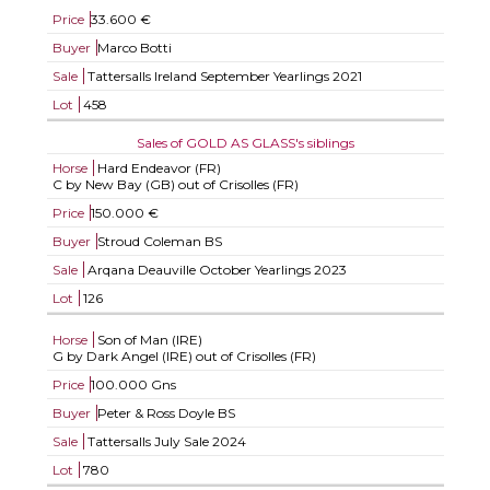
Price
33.600 €
Buyer
Marco Botti
Sale
Tattersalls Ireland September Yearlings 2021
Lot
458
Sales of GOLD AS GLASS's siblings
Horse
Hard Endeavor (FR)
C by New Bay (GB) out of Crisolles (FR)
Price
150.000 €
Buyer
Stroud Coleman BS
Sale
Arqana Deauville October Yearlings 2023
Lot
126
Horse
Son of Man (IRE)
G by Dark Angel (IRE) out of Crisolles (FR)
Price
100.000 Gns
Buyer
Peter & Ross Doyle BS
Sale
Tattersalls July Sale 2024
Lot
780