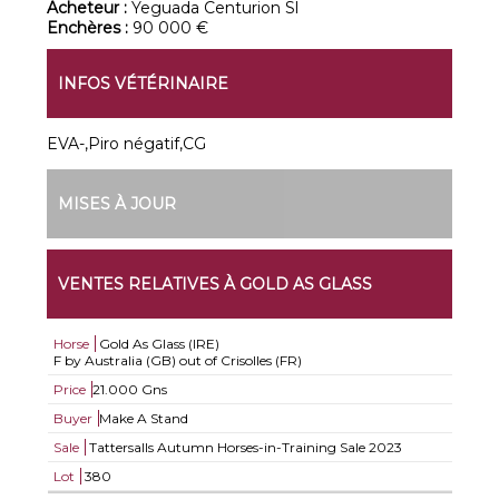
Acheteur :
Yeguada Centurion Sl
Enchères :
90 000 €
INFOS VÉTÉRINAIRE
EVA-,Piro négatif,CG
MISES À JOUR
VENTES RELATIVES À GOLD AS GLASS
Horse
Gold As Glass (IRE)
F by Australia (GB) out of Crisolles (FR)
Price
21.000 Gns
Buyer
Make A Stand
Sale
Tattersalls Autumn Horses-in-Training Sale 2023
Lot
380