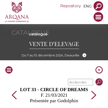
Repository
ENG
CATALOGUE
catalogue
VENTE D'ELEVAGE
Du 7 au 10 décembre 2024, Deauville
LOT 33 - CIRCLE OF DREAMS
F. 21/03/2021
Présentée par Godolphin