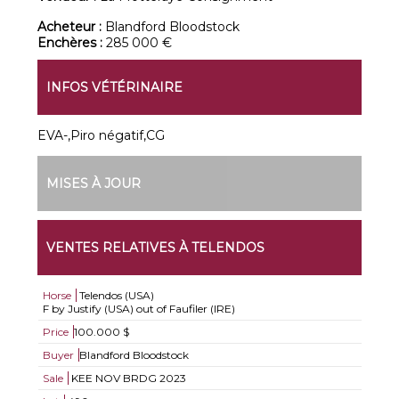
Acheteur :
Blandford Bloodstock
Enchères :
285 000 €
INFOS VÉTÉRINAIRE
EVA-,Piro négatif,CG
MISES À JOUR
VENTES RELATIVES À TELENDOS
Horse
Telendos (USA)
F by Justify (USA) out of Faufiler (IRE)
Price
100.000 $
Buyer
Blandford Bloodstock
Sale
KEE NOV BRDG 2023