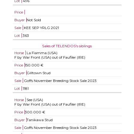
Lot
496
Price
Buyer
Not Sold
Sale
KEE SEP YRLG 2021
Lot
363
Sales of TELENDOS's siblings
Horse
La Fiamma (USA)
F by War Front (USA) out of Faufiler (IRE)
Price
150.000 €
Buyer
Gilltown Stud
Sale
Goffs November Breeding Stock Sale 2023
Lot
1181
Horse
See (USA)
F by War Front (USA) out of Faufiler (IRE)
Price
300.000 €
Buyer
Tanikawa Stud
Sale
Goffs November Breeding Stock Sale 2023