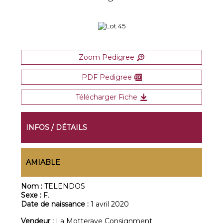
Zoom Pedigree
PDF Pedigree
Télécharger Fiche
INFOS / DÉTAILS
AMIABLE
Nom :
TELENDOS
Sexe :
F.
Date de naissance :
1 avril 2020
Vendeur :
La Motteraye Consignment