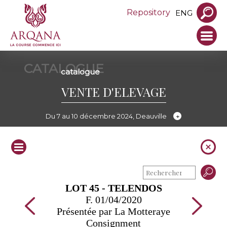
Repository
ENG
CATALOGUE
catalogue
VENTE D'ELEVAGE
Du 7 au 10 décembre 2024, Deauville
LOT 45 - TELENDOS
F. 01/04/2020
Présentée par La Motteraye
Consignment