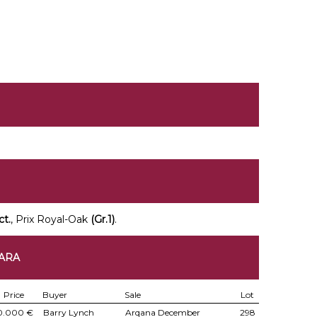
ct.
, Prix Royal-Oak
(Gr.1)
.
BARA
Price
Buyer
Sale
Lot
0.000 €
Barry Lynch
Arqana December
298