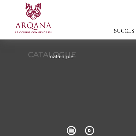
SUCCÈS
CATALOGUE
catalogue