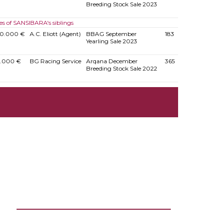
Breeding Stock Sale 2023
es of SANSIBARA's siblings
70.000 €
A.C. Eliott (Agent)
BBAG September
183
Yearling Sale 2023
4.000 €
BG Racing Service
Arqana December
365
Breeding Stock Sale 2022