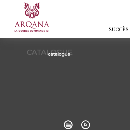
SUCCÈS
CATALOGUE
catalogue