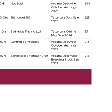
0 €
Not Sold
Arqana Deauville
394
October Yearlings
2023
0 Gns
Blandford BS
Tattersalls July Sale
525
2023
 Gns
Syd Hosie Racing Ltd
Tattersalls Online
53
May Sale 2024
00 €
Dermot Farrington
Arqana Deauville
218
October Yearlings
2022
00 €
Sangster BS / Broadhurtst
Arqana December
215
Breeding Stock Sale
2021