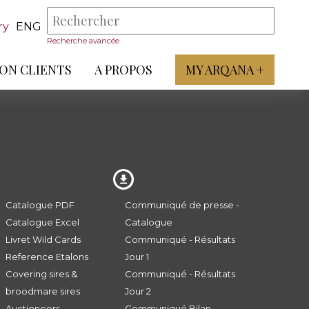
ry
ENG
Recherche avancée
ON CLIENTS
A PROPOS
MY ARQANA +
Catalogue PDF
Communiqué de presse -
Catalogue Excel
Catalogue
Livret Wild Cards
Communiqué - Résultats
Reference Etalons
Jour 1
Covering sires &
Communiqué - Résultats
broodmare sires
Jour 2
Auctioneers
Communiqué Bilan