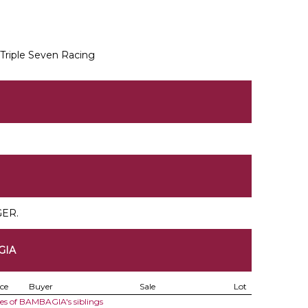
Triple Seven Racing
 GER.
GIA
ice
Buyer
Sale
Lot
les of BAMBAGIA's siblings