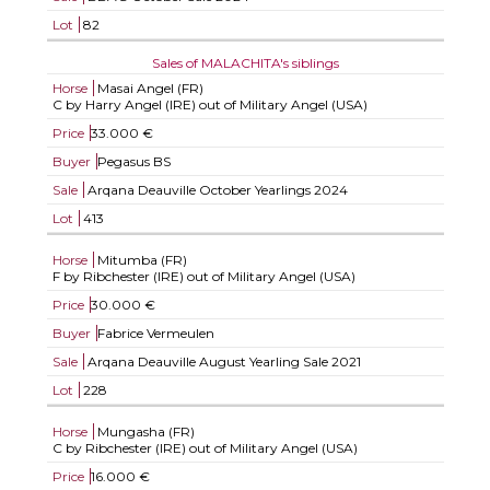
Lot
82
Sales of MALACHITA's siblings
Horse
Masai Angel (FR)
C by Harry Angel (IRE) out of Military Angel (USA)
Price
33.000 €
Buyer
Pegasus BS
Sale
Arqana Deauville October Yearlings 2024
Lot
413
Horse
Mitumba (FR)
F by Ribchester (IRE) out of Military Angel (USA)
Price
30.000 €
Buyer
Fabrice Vermeulen
Sale
Arqana Deauville August Yearling Sale 2021
Lot
228
Horse
Mungasha (FR)
C by Ribchester (IRE) out of Military Angel (USA)
Price
16.000 €