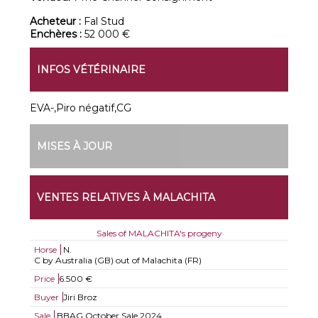
Acheteur :
Fal Stud
Enchères :
52 000 €
INFOS VÉTÉRINAIRE
EVA-,Piro négatif,CG
MISES À JOUR
VENTES RELATIVES À MALACHITA
Sales of MALACHITA's progeny
Horse
N.
C by Australia (GB) out of Malachita (FR)
Price
6.500 €
Buyer
Jiri Broz
Sale
BBAG October Sale 2024