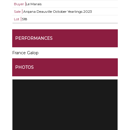
Buyer
Le Marais
Sale
Arqana Deauville October Yearlings 2023
Lot
518
PERFORMANCES
France Galop
PHOTOS