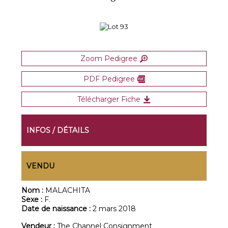
Zoom Pedigree
PDF Pedigree
Télécharger Fiche
INFOS / DÉTAILS
VENDU
Nom :
MALACHITA
Sexe :
F.
Date de naissance :
2 mars 2018
Vendeur :
The Channel Consignment