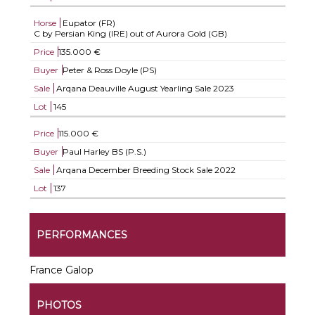
Horse
Eupator (FR)
C by Persian King (IRE) out of Aurora Gold (GB)
Price
135.000 €
Buyer
Peter & Ross Doyle (PS)
Sale
Arqana Deauville August Yearling Sale 2023
Lot
145
Price
115.000 €
Buyer
Paul Harley BS (P.S.)
Sale
Arqana December Breeding Stock Sale 2022
Lot
137
PERFORMANCES
France Galop
PHOTOS