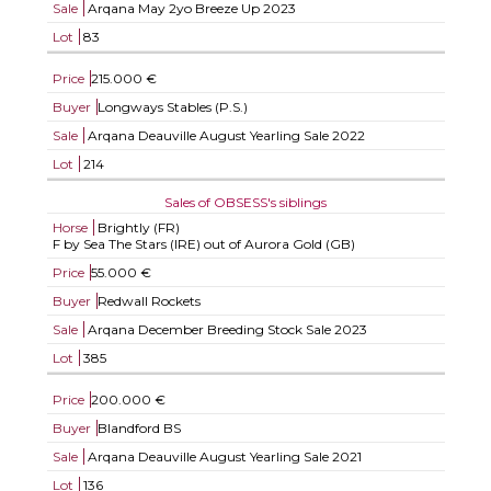
Sale
Arqana May 2yo Breeze Up 2023
Lot
83
Price
215.000 €
Buyer
Longways Stables (P.S.)
Sale
Arqana Deauville August Yearling Sale 2022
Lot
214
Sales of OBSESS's siblings
Horse
Brightly (FR)
F by Sea The Stars (IRE) out of Aurora Gold (GB)
Price
55.000 €
Buyer
Redwall Rockets
Sale
Arqana December Breeding Stock Sale 2023
Lot
385
Price
200.000 €
Buyer
Blandford BS
Sale
Arqana Deauville August Yearling Sale 2021
Lot
136