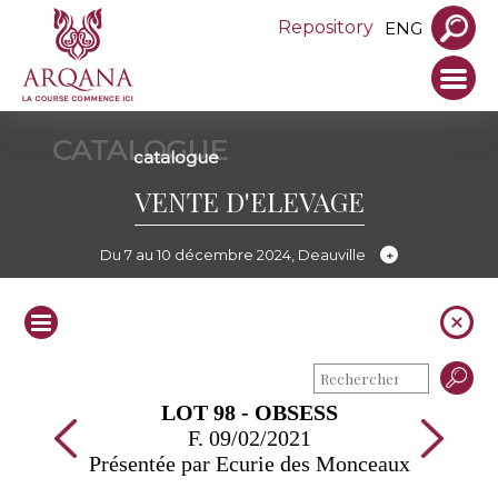
Repository
ENG
CATALOGUE
catalogue
VENTE D'ELEVAGE
Du 7 au 10 décembre 2024, Deauville
LOT 98 - OBSESS
F. 09/02/2021
Présentée par Ecurie des Monceaux