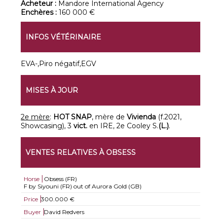
Acheteur :
Mandore International Agency
Enchères :
160 000 €
INFOS VÉTÉRINAIRE
EVA-,Piro négatif,EGV
MISES À JOUR
2e mère
:
HOT SNAP
, mère de
Vivienda
(f.2021,
Showcasing), 3
vict.
en IRE, 2e Cooley S.
(L.)
.
VENTES RELATIVES À OBSESS
Horse
Obsess (FR)
F by Siyouni (FR) out of Aurora Gold (GB)
Price
300.000 €
Buyer
David Redvers