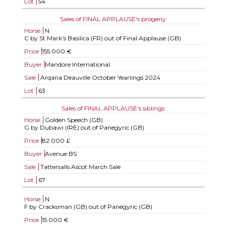
Lot
54
Sales of FINAL APPLAUSE's progeny
Horse
N.
C by St Mark's Basilica (FR) out of Final Applause (GB)
Price
155.000 €
Buyer
Mandore International
Sale
Arqana Deauville October Yearlings 2024
Lot
63
Sales of FINAL APPLAUSE's siblings
Horse
Golden Speech (GB)
G by Dubawi (IRE) out of Panegyric (GB)
Price
82.000 £
Buyer
Avenue BS
Sale
Tattersalls Ascot March Sale
Lot
67
Horse
N.
F by Cracksman (GB) out of Panegyric (GB)
Price
15.000 €