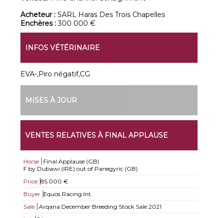
Acheteur :
SARL Haras Des Trois Chapelles
Enchères :
300 000 €
INFOS VÉTÉRINAIRE
EVA-,Piro négatif,CG
MISES À JOUR
VENTES RELATIVES À FINAL APPLAUSE
Horse
Final Applause (GB)
F by Dubawi (IRE) out of Panegyric (GB)
Price
85.000 €
Buyer
Equos Racing Int.
Sale
Arqana December Breeding Stock Sale 2021