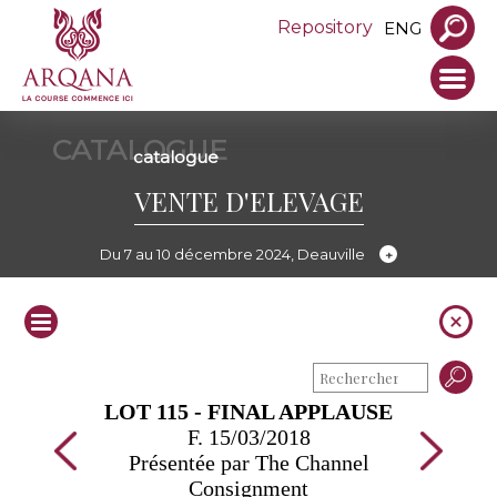
Repository
ENG
CATALOGUE
catalogue
VENTE D'ELEVAGE
Du 7 au 10 décembre 2024, Deauville
LOT 115 - FINAL APPLAUSE
F. 15/03/2018
Présentée par The Channel
Consignment