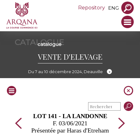
Repository
ENG
CATALOGUE
catalogue
VENTE D'ELEVAGE
Du 7 au 10 décembre 2024, Deauville
LOT 141 - LA LANDONNE
F. 03/06/2021
Présentée par Haras d'Etreham