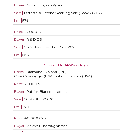
Buyer
Arthur Hoyeau Agent
Sale
Tattersalls October Yearling Sale (Book 2) 2022
Lot
574
Price
27.000 €
Buyer
R & D BS
Sale
Goffs November Foal Sale 2021
Lot
586
Sales of TAZARA's siblings
Horse
Diamond Explorer (IRE)
C by Caravaggio (USA) out of L'Explora (USA)
Price
25.000 $
Buyer
Patrick Biancone, agent
Sale
OBS SPR 2YO 2022
Lot
670
Price
40.000 Gns
Buyer
Maxwell Thoroughbreds