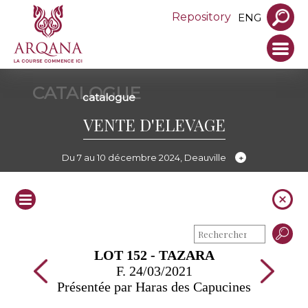
Repository
ENG
CATALOGUE
catalogue
VENTE D'ELEVAGE
Du 7 au 10 décembre 2024, Deauville
LOT 152 - TAZARA
F. 24/03/2021
Présentée par Haras des Capucines