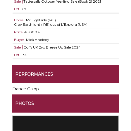
Sale
Tattersalls October Yearling Sale (Book 2) 2021
Lot
671
Horse
Mr Lightside (IRE)
C by Earthlight (IRE) out of L'Explora (USA)
Price
45.000 £
Buyer
Mick Appleby
Sale
Goffs UK 2yo Breeze Up Sale 2024
Lot
195
PERFORMANCES
France Galop
PHOTOS