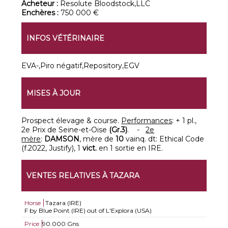
Acheteur :
Resolute Bloodstock,LLC
Enchères :
750 000 €
INFOS VÉTÉRINAIRE
EVA-,Piro négatif,Repository,EGV
MISES À JOUR
Prospect élevage & course.
Performances
: + 1 pl.,
2e Prix de Seine-et-Oise
(Gr.3)
. -
2e
mère
:
DAMSON
, mère de
10
vainq. dt: Ethical Code
(f.2022, Justify), 1
vict.
en 1 sortie en IRE.
VENTES RELATIVES À TAZARA
Horse
Tazara (IRE)
F by Blue Point (IRE) out of L'Explora (USA)
Price
90.000 Gns