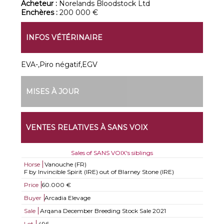
Acheteur :
Norelands Bloodstock Ltd
Enchères :
200 000 €
INFOS VÉTÉRINAIRE
EVA-,Piro négatif,EGV
MISES À JOUR
VENTES RELATIVES À SANS VOIX
Sales of SANS VOIX's siblings
Horse
Vanouche (FR)
F by Invincible Spirit (IRE) out of Blarney Stone (IRE)
Price
60.000 €
Buyer
Arcadia Elevage
Sale
Arqana December Breeding Stock Sale 2021
Lot
496