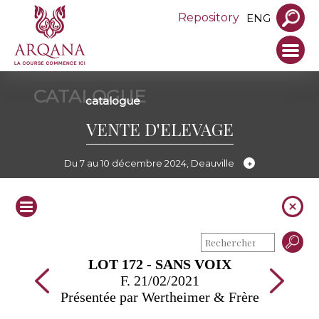
Repository
ENG
CATALOGUE
catalogue
VENTE D'ELEVAGE
Du 7 au 10 décembre 2024, Deauville
LOT 172 - SANS VOIX
F. 21/02/2021
Présentée par Wertheimer & Frère