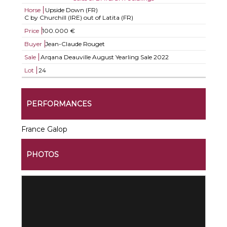
Horse
Upside Down (FR)
C by Churchill (IRE) out of Latita (FR)
Price
100.000 €
Buyer
Jean-Claude Rouget
Sale
Arqana Deauville August Yearling Sale 2022
Lot
24
PERFORMANCES
France Galop
PHOTOS