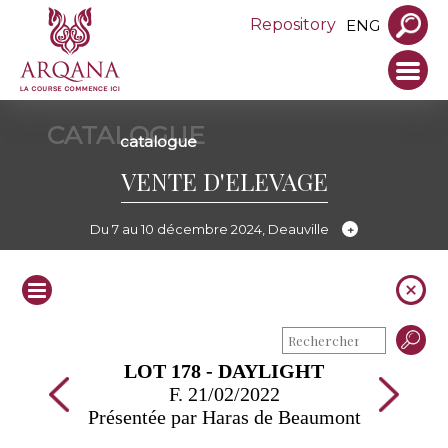
Repository
ENG
CATALOGUE
catalogue
VENTE D'ELEVAGE
Du 7 au 10 décembre 2024, Deauville
LOT 178 - DAYLIGHT
F. 21/02/2022
Présentée par Haras de Beaumont