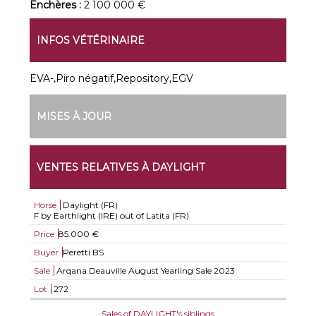
Enchères :
2 100 000 €
INFOS VÉTÉRINAIRE
EVA-,Piro négatif,Repository,EGV
MISES À JOUR
VENTES RELATIVES À DAYLIGHT
Horse
Daylight (FR)
F by Earthlight (IRE) out of Latita (FR)
Price
85.000 €
Buyer
Peretti BS
Sale
Arqana Deauville August Yearling Sale 2023
Lot
272
Sales of DAYLIGHT's siblings