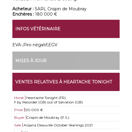
Acheteur :
SARL Crispin de Moubray
Enchères :
180 000 €
INFOS VÉTÉRINAIRE
EVA-,Piro négatif,EGV
MISES À JOUR
VENTES RELATIVES À HEARTACHE TONIGHT
Horse
Heartache Tonight (FR)
F by Recorder (GB) out of Salvation (GB)
Price
120.000 €
Buyer
Crispin de Moubray (P.S.)
Sale
Arqana Deauville October Yearlings 2021