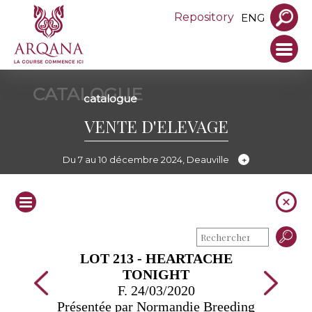
Repository
ENG
CATALOGUE
catalogue
VENTE D'ELEVAGE
Du 7 au 10 décembre 2024, Deauville
LOT 213 - HEARTACHE
TONIGHT
F. 24/03/2020
Présentée par Normandie Breeding