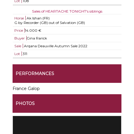
Lot
108
Sales of HEARTACHE TONIGHT's siblings
Horse
Ak Ishan (FR)
G by Recorder (GB) out of Salvation (GB)
Price
14.000 €
Buyer
Gina Rarick
Sale
Arqana Deauville Autumn Sale 2022
Lot
311
PERFORMANCES
France Galop
PHOTOS