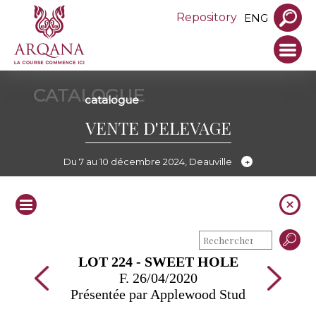
Repository
ENG
CATALOGUE
catalogue
VENTE D'ELEVAGE
Du 7 au 10 décembre 2024, Deauville
LOT 224 - SWEET HOLE
F. 26/04/2020
Présentée par Applewood Stud