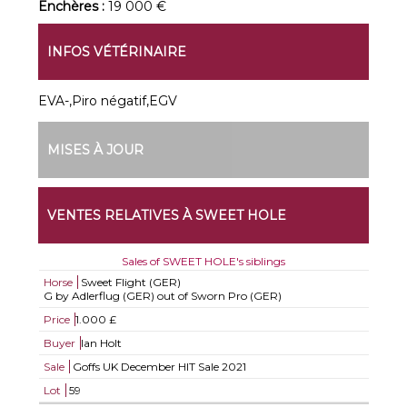
Enchères :
19 000 €
INFOS VÉTÉRINAIRE
EVA-,Piro négatif,EGV
MISES À JOUR
VENTES RELATIVES À SWEET HOLE
Sales of SWEET HOLE's siblings
Horse
Sweet Flight (GER)
G by Adlerflug (GER) out of Sworn Pro (GER)
Price
1.000 £
Buyer
Ian Holt
Sale
Goffs UK December HIT Sale 2021
Lot
59