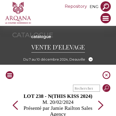
Repository
ENG
CATALOGUE
catalogue
VENTE D'ELEVAGE
Du 7 au 10 décembre 2024, Deauville
LOT 238 - N(THIS KISS 2024)
M. 20/02/2024
Présenté par Jamie Railton Sales
Agency