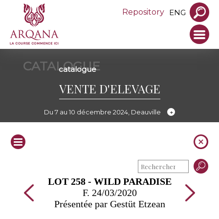
Repository
ENG
CATALOGUE
catalogue
VENTE D'ELEVAGE
Du 7 au 10 décembre 2024, Deauville
LOT 258 - WILD PARADISE
F. 24/03/2020
Présentée par Gestüt Etzean