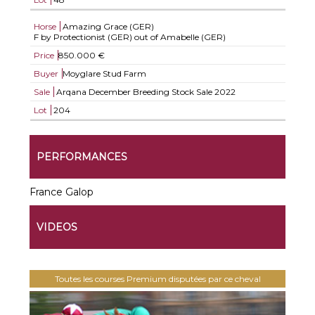
Horse
Amazing Grace (GER)
F by Protectionist (GER) out of Amabelle (GER)
Price
850.000 €
Buyer
Moyglare Stud Farm
Sale
Arqana December Breeding Stock Sale 2022
Lot
204
PERFORMANCES
France Galop
VIDEOS
Toutes les courses Premium disputées par ce cheval