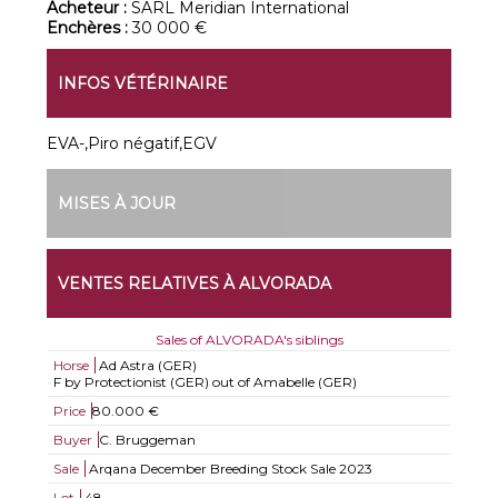
Acheteur :
SARL Meridian International
Enchères :
30 000 €
INFOS VÉTÉRINAIRE
EVA-,Piro négatif,EGV
MISES À JOUR
VENTES RELATIVES À ALVORADA
Sales of ALVORADA's siblings
Horse
Ad Astra (GER)
F by Protectionist (GER) out of Amabelle (GER)
Price
80.000 €
Buyer
C. Bruggeman
Sale
Arqana December Breeding Stock Sale 2023
Lot
48