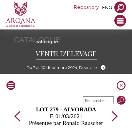
Repository
ENG
CATALOGUE
catalogue
VENTE D'ELEVAGE
Du 7 au 10 décembre 2024, Deauville
LOT 279 - ALVORADA
F. 01/03/2021
Présentée par Ronald Rauscher