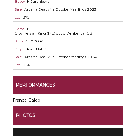
Buyer
H Jurankova
Sale
Arqana Deauville October Yearlings 2023
Lot
375
Horse
N.
C by Persian King (IRE) out of Amberita (GB)
Price
42.000 €
Buyer
Paul Nataf
Sale
Arqana Deauville October Yearlings 2024
Lot
264
PERFORMANCES
France Galop
PHOTOS