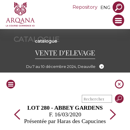
Repository
ENG
CATALOGUE
catalogue
VENTE D'ELEVAGE
Du 7 au 10 décembre 2024, Deauville
LOT 280 - ABBEY GARDENS
F. 16/03/2020
Présentée par Haras des Capucines