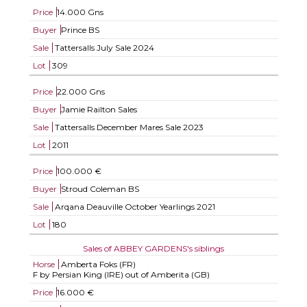
Price
14.000 Gns
Buyer
Prince BS
Sale
Tattersalls July Sale 2024
Lot
309
Price
22.000 Gns
Buyer
Jamie Railton Sales
Sale
Tattersalls December Mares Sale 2023
Lot
2011
Price
100.000 €
Buyer
Stroud Coleman BS
Sale
Arqana Deauville October Yearlings 2021
Lot
180
Sales of ABBEY GARDENS's siblings
Horse
Amberta Foks (FR)
F by Persian King (IRE) out of Amberita (GB)
Price
16.000 €