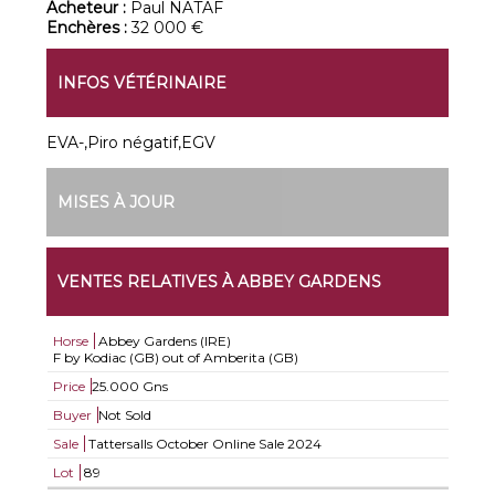
Acheteur :
Paul NATAF
Enchères :
32 000 €
INFOS VÉTÉRINAIRE
EVA-,Piro négatif,EGV
MISES À JOUR
VENTES RELATIVES À ABBEY GARDENS
Horse
Abbey Gardens (IRE)
F by Kodiac (GB) out of Amberita (GB)
Price
25.000 Gns
Buyer
Not Sold
Sale
Tattersalls October Online Sale 2024
Lot
89