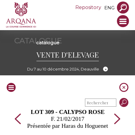
Repository
ENG
CATALOGUE
catalogue
VENTE D'ELEVAGE
Du 7 au 10 décembre 2024, Deauville
LOT 309 - CALYPSO ROSE
F. 21/02/2017
Présentée par Haras du Hoguenet