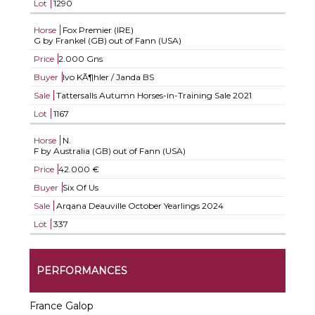
Lot
1290
Horse
Fox Premier (IRE)
G by Frankel (GB) out of Fann (USA)
Price
2.000 Gns
Buyer
Ivo KÃ¶hler / Janda BS
Sale
Tattersalls Autumn Horses-in-Training Sale 2021
Lot
1167
Horse
N.
F by Australia (GB) out of Fann (USA)
Price
42.000 €
Buyer
Six Of Us
Sale
Arqana Deauville October Yearlings 2024
Lot
337
PERFORMANCES
France Galop