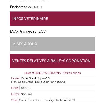
Enchères :
22 000 €
INFOS VÉTÉRINAIRE
EVA-,Piro négatif,EGV
MISES À JOUR
VENTES RELATIVES À BAILEYS CORONATION
Sales of BAILEYS CORONATION's siblings
Horse
Cape Good Hope (GB)
F by Cape Cross (IRE) out of Fann (USA)
Price
1.000 €
Buyer
Not Sold
Sale
Goffs November Breeding Stock Sale 2021