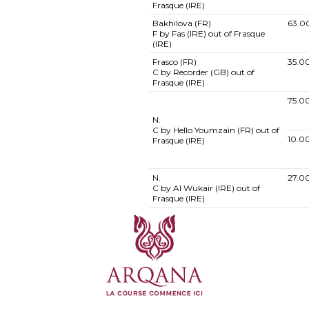
Frasque (IRE)
Bakhilova (FR)
63.0
F by Fas (IRE) out of Frasque
(IRE)
Frasco (FR)
35.0
C by Recorder (GB) out of
Frasque (IRE)
75.0
N.
C by Hello Youmzain (FR) out of
10.0
Frasque (IRE)
N.
27.0
C by Al Wukair (IRE) out of
Frasque (IRE)