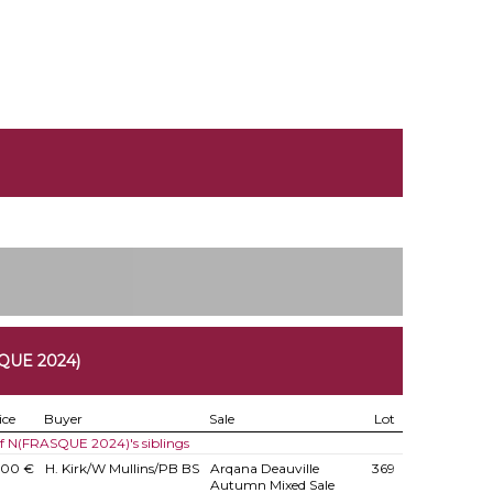
QUE 2024)
ice
Buyer
Sale
Lot
of N(FRASQUE 2024)'s siblings
000 €
H. Kirk/W Mullins/PB BS
Arqana Deauville
369
Autumn Mixed Sale