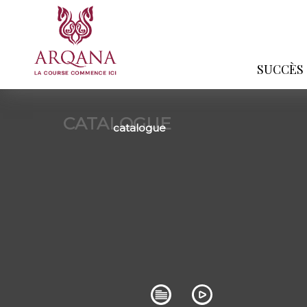
SUCCÈS
CATALOGUE
catalogue