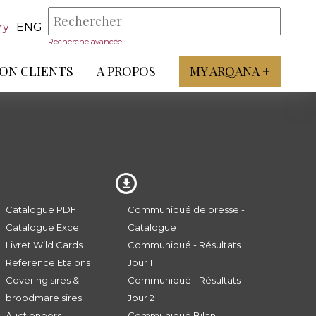
ry
ENG
Recherche avancée
ON CLIENTS
A PROPOS
MY ARQANA +
Catalogue PDF
Communiqué de presse -
Catalogue Excel
Catalogue
Livret Wild Cards
Communiqué - Résultats
Reference Etalons
Jour 1
Covering sires &
Communiqué - Résultats
broodmare sires
Jour 2
Auctioneers
Communiqué Bilan