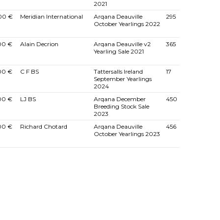
2021
00 €
Meridian International
Arqana Deauville
295
October Yearlings 2022
00 €
Alain Decrion
Arqana Deauville v2
365
Yearling Sale 2021
00 €
C F BS
Tattersalls Ireland
17
September Yearlings
2024
00 €
LJ BS
Arqana December
450
Breeding Stock Sale
2023
00 €
Richard Chotard
Arqana Deauville
456
October Yearlings 2023