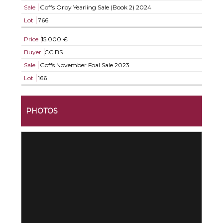
Sale
Goffs Orby Yearling Sale (Book 2) 2024
Lot
766
Price
15.000 €
Buyer
CC BS
Sale
Goffs November Foal Sale 2023
Lot
166
PHOTOS