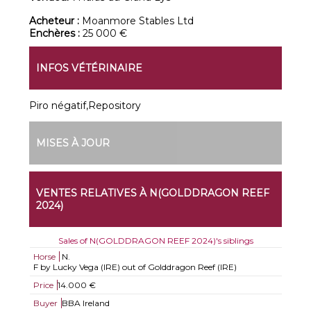
Acheteur :
Moanmore Stables Ltd
Enchères :
25 000 €
INFOS VÉTÉRINAIRE
Piro négatif,Repository
MISES À JOUR
VENTES RELATIVES À N(GOLDDRAGON REEF
2024)
Sales of N(GOLDDRAGON REEF 2024)'s siblings
Horse
N.
F by Lucky Vega (IRE) out of Golddragon Reef (IRE)
Price
14.000 €
Buyer
BBA Ireland