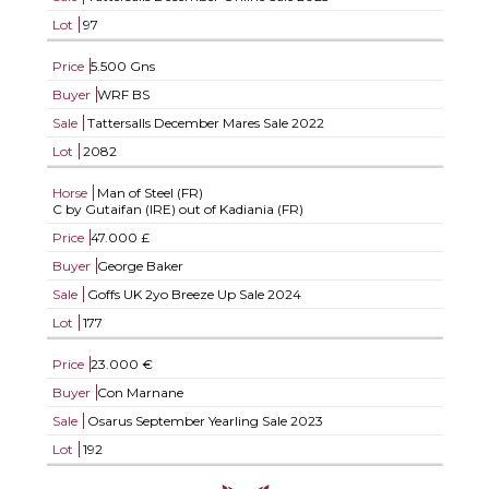
Lot
97
Price
5.500 Gns
Buyer
WRF BS
Sale
Tattersalls December Mares Sale 2022
Lot
2082
Horse
Man of Steel (FR)
C by Gutaifan (IRE) out of Kadiania (FR)
Price
47.000 £
Buyer
George Baker
Sale
Goffs UK 2yo Breeze Up Sale 2024
Lot
177
Price
23.000 €
Buyer
Con Marnane
Sale
Osarus September Yearling Sale 2023
Lot
192