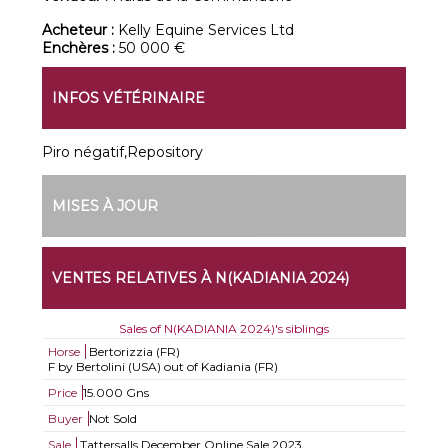
Acheteur :
Kelly Equine Services Ltd
Enchères :
50 000 €
INFOS VÉTÉRINAIRE
Piro négatif,Repository
MISES À JOUR
VENTES RELATIVES À N(KADIANIA 2024)
Sales of N(KADIANIA 2024)'s siblings
Horse
Bertorizzia (FR)
F by Bertolini (USA) out of Kadiania (FR)
Price
15.000 Gns
Buyer
Not Sold
Sale
Tattersalls December Online Sale 2023