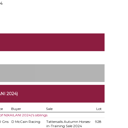
24
NI 2024)
ce
Buyer
Sale
Lot
 of N(KAILANI 2024)'s siblings
0 Gns
D McCain Racing
Tattersalls Autumn Horses-
928
in-Training Sale 2024