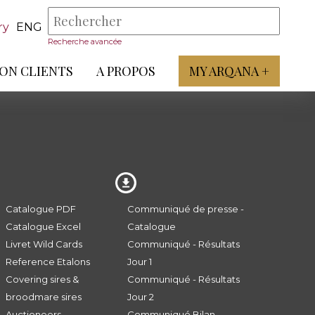
ry
ENG
Recherche avancée
ON CLIENTS
A PROPOS
MY ARQANA +
Catalogue PDF
Communiqué de presse -
Catalogue Excel
Catalogue
Livret Wild Cards
Communiqué - Résultats
Reference Etalons
Jour 1
Covering sires &
Communiqué - Résultats
broodmare sires
Jour 2
Auctioneers
Communiqué Bilan