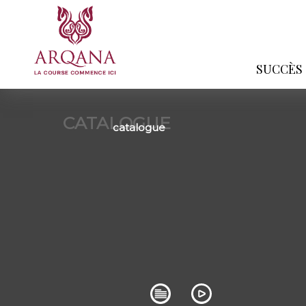
SUCCÈS
CATALOGUE
catalogue