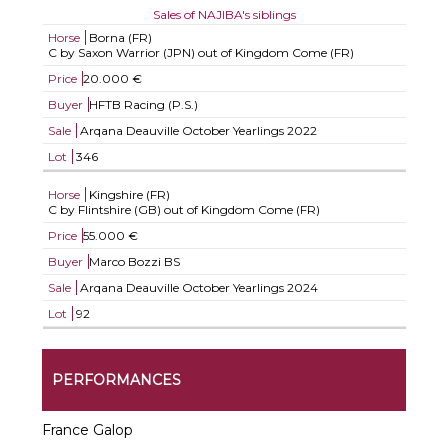
Sales of NAJIBA's siblings
Horse
Borna (FR)
C by Saxon Warrior (JPN) out of Kingdom Come (FR)
Price
20.000 €
Buyer
HFTB Racing (P.S.)
Sale
Arqana Deauville October Yearlings 2022
Lot
346
Horse
Kingshire (FR)
C by Flintshire (GB) out of Kingdom Come (FR)
Price
55.000 €
Buyer
Marco Bozzi BS
Sale
Arqana Deauville October Yearlings 2024
Lot
92
PERFORMANCES
France Galop