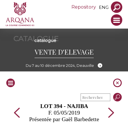
Repository
ENG
CATALOGUE
catalogue
VENTE D'ELEVAGE
Du 7 au 10 décembre 2024, Deauville
LOT 394 - NAJIBA
F. 05/05/2019
Présentée par Gaël Barbedette