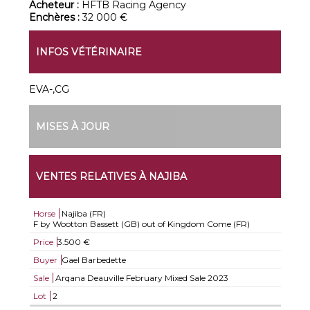
Acheteur :
HFTB Racing Agency
Enchères :
32 000 €
INFOS VÉTÉRINAIRE
EVA-,CG
MISES À JOUR
VENTES RELATIVES À NAJIBA
Horse
Najiba (FR)
F by Wootton Bassett (GB) out of Kingdom Come (FR)
Price
3.500 €
Buyer
Gael Barbedette
Sale
Arqana Deauville February Mixed Sale 2023
Lot
2