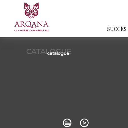
SUCCÈS
CATALOGUE
catalogue