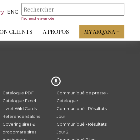
ry
ENG
Recherche avancée
ON CLIENTS
A PROPOS
MY ARQANA +
Catalogue PDF
Communiqué de presse -
Catalogue Excel
Catalogue
Livret Wild Cards
Communiqué - Résultats
Reference Etalons
Jour 1
Covering sires &
Communiqué - Résultats
broodmare sires
Jour 2
Auctioneers
Communiqué Bilan