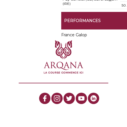
(IRE)
50
PERFORMANCES
France Galop