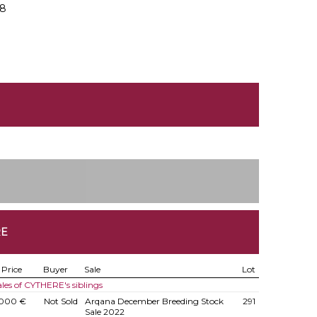
18
RE
Price
Buyer
Sale
Lot
ales of CYTHERE's siblings
.000 €
Not Sold
Arqana December Breeding Stock
291
Sale 2022