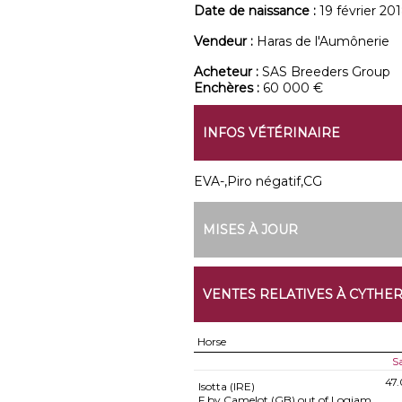
Date de naissance :
19 février 20
Vendeur :
Haras de l'Aumônerie
Acheteur :
SAS Breeders Group
Enchères :
60 000 €
INFOS VÉTÉRINAIRE
EVA-,Piro négatif,CG
MISES À JOUR
VENTES RELATIVES À CYTHE
Horse
S
47
Isotta (IRE)
F by Camelot (GB) out of Logjam