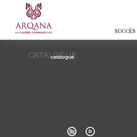
SUCCÈS
CATALOGUE
catalogue