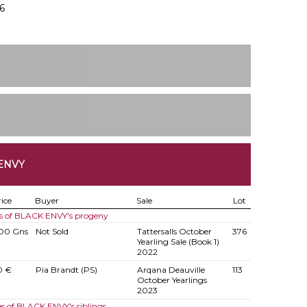
6
ENVY
ice
Buyer
Sale
Lot
es of BLACK ENVY's progeny
00 Gns
Not Sold
Tattersalls October
376
Yearling Sale (Book 1)
2022
0 €
Pia Brandt (PS)
Arqana Deauville
113
October Yearlings
2023
es of BLACK ENVY's siblings