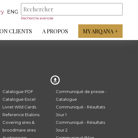
ry
ENG
Recherche avancée
ON CLIENTS
A PROPOS
MY ARQANA +
Catalogue PDF
Communiqué de presse -
Catalogue Excel
Catalogue
Livret Wild Cards
Communiqué - Résultats
Reference Etalons
Jour 1
Covering sires &
Communiqué - Résultats
broodmare sires
Jour 2
Auctioneers
Communiqué Bilan