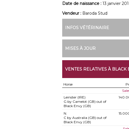
Date de naissance :
13 janvier 201
Vendeur :
Baroda Stud
INFOS VÉTÉRINAIRE
MISES À JOUR
VENTES RELATIVES À BLACK 
Horse
Pr
Sal
Leinster (IRE)
140.0
G by Camelot (GB) out of
Black Envy (GB)
N.
15.00
C by Australia (GB) out of
Black Envy (GB)
Sal