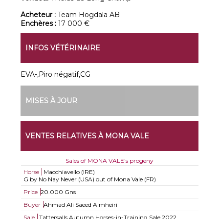
Acheteur :
Team Hogdala AB
Enchères :
17 000 €
INFOS VÉTÉRINAIRE
EVA-,Piro négatif,CG
MISES À JOUR
VENTES RELATIVES À MONA VALE
Sales of MONA VALE's progeny
Horse
Macchiavello (IRE)
G by No Nay Never (USA) out of Mona Vale (FR)
Price
20.000 Gns
Buyer
Ahmad Ali Saeed Almheiri
Sale
Tattersalls Autumn Horses-in-Training Sale 2022