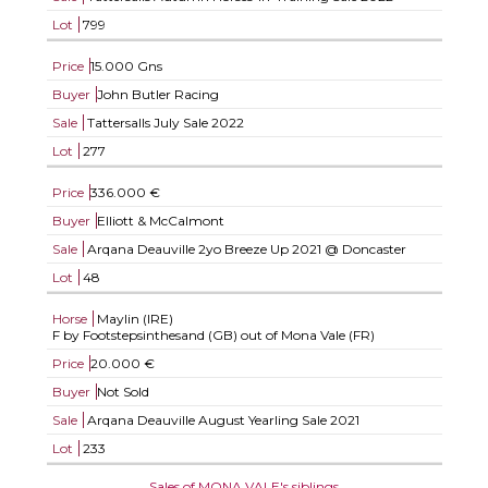
Lot
799
Price
15.000 Gns
Buyer
John Butler Racing
Sale
Tattersalls July Sale 2022
Lot
277
Price
336.000 €
Buyer
Elliott & McCalmont
Sale
Arqana Deauville 2yo Breeze Up 2021 @ Doncaster
Lot
48
Horse
Maylin (IRE)
F by Footstepsinthesand (GB) out of Mona Vale (FR)
Price
20.000 €
Buyer
Not Sold
Sale
Arqana Deauville August Yearling Sale 2021
Lot
233
Sales of MONA VALE's siblings