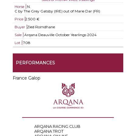
Horse
N.
C by The Grey Gatsby (IRE) out of Marie Dar (FR)
Price
2.500 €
Buyer
Zied Romdhane
Sale
Arqana Deauville October Yearlings 2024
Lot
708
PERFORMANCES
France Galop
ARQANA RACING CLUB
ARQANA TROT