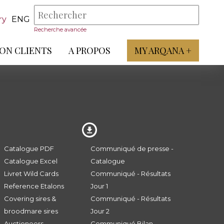
ry
ENG
Recherche avancée
ON CLIENTS
A PROPOS
MY ARQANA +
Catalogue PDF
Communiqué de presse -
Catalogue Excel
Catalogue
Livret Wild Cards
Communiqué - Résultats
Reference Etalons
Jour 1
Covering sires &
Communiqué - Résultats
broodmare sires
Jour 2
Auctioneers
Communiqué Bilan