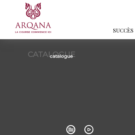
SUCCÈS
CATALOGUE
catalogue