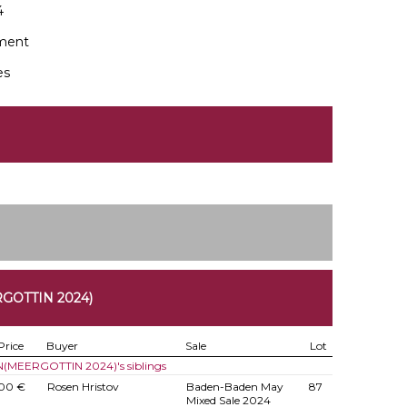
4
ment
es
GOTTIN 2024)
Price
Buyer
Sale
Lot
 N(MEERGOTTIN 2024)'s siblings
500 €
Rosen Hristov
Baden-Baden May
87
Mixed Sale 2024