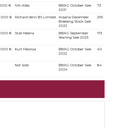
.000 €
IVA-Alles
BBAG October Sale
73
2021
.000 €
Richard Venn BS Limited
Arqana December
299
Breeding Stock Sale
2022
.000 €
Stall Helena
BBAG September
173
Yearling Sale 2023
.000 €
Kurt Fekonja
BBAG October Sale
40
2022
Not Sold
BBAG October Sale
84
2024