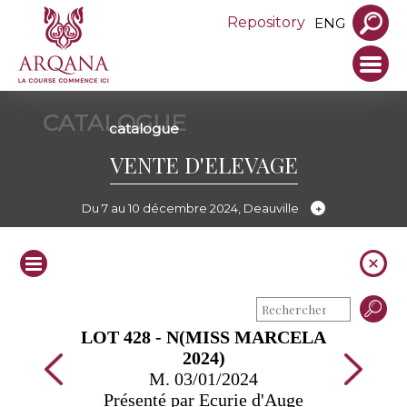
Repository
ENG
CATALOGUE
catalogue
VENTE D'ELEVAGE
Du 7 au 10 décembre 2024, Deauville
LOT 428 - N(MISS MARCELA
2024)
M. 03/01/2024
Présenté par Ecurie d'Auge