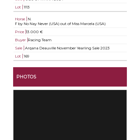
Lot
1113
Horse
N.
F by No Nay Never (USA) out of Miss Marcela (USA)
Price
13.000 €
Buyer
Racing Team
Sale
Arqana Deauville November Yearling Sale 2023
Lot
169
PHOTOS