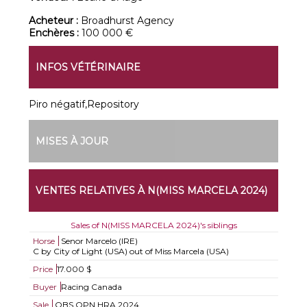
Acheteur :
Broadhurst Agency
Enchères :
100 000 €
INFOS VÉTÉRINAIRE
Piro négatif,Repository
MISES À JOUR
VENTES RELATIVES À N(MISS MARCELA 2024)
Sales of N(MISS MARCELA 2024)'s siblings
Horse
Senor Marcelo (IRE)
C by City of Light (USA) out of Miss Marcela (USA)
Price
17.000 $
Buyer
Racing Canada
Sale
OBS OPN HRA 2024