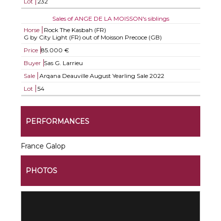
Lot
232
Sales of ANGE DE LA MOISSON's siblings
Horse
Rock The Kasbah (FR)
G by City Light (FR) out of Moisson Precoce (GB)
Price
85.000 €
Buyer
Sas G. Larrieu
Sale
Arqana Deauville August Yearling Sale 2022
Lot
54
PERFORMANCES
France Galop
PHOTOS