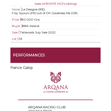
Sales of BONTE MOI's siblings
Horse
Le Designe (IRE)
F by Siyouni (FR) out of Oh Goodness Me (GB)
Price
180.000 Gns
Buyer
BBA Ireland
Sale
Tattersalls July Sale 2022
Lot
33
PERFORMANCES
France Galop
ARQANA RACING CLUB