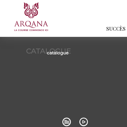
SUCCÈS
CATALOGUE
catalogue