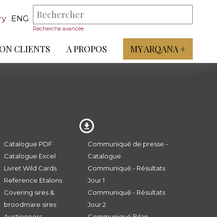
ry
ENG
Recherche avancée
ON CLIENTS
A PROPOS
MY ARQANA +
Catalogue PDF
Communiqué de presse -
Catalogue Excel
Catalogue
Livret Wild Cards
Communiqué - Résultats
Reference Etalons
Jour 1
Covering sires &
Communiqué - Résultats
broodmare sires
Jour 2
Auctioneers
Communiqué Bilan