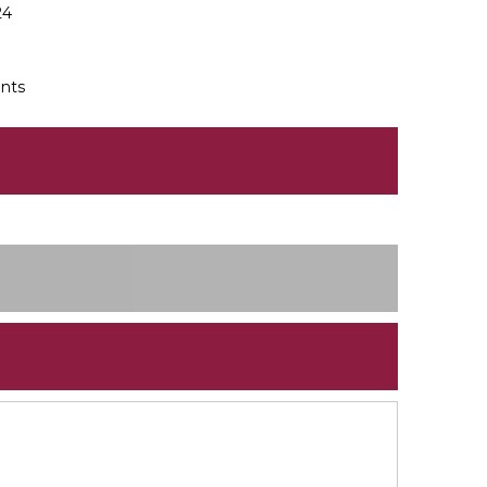
24
nts