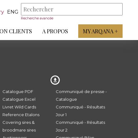
ry
ENG
Recherche avancée
ON CLIENTS
A PROPOS
MY ARQANA +
Catalogue PDF
Communiqué de presse -
Catalogue Excel
Catalogue
Livret Wild Cards
Communiqué - Résultats
Reference Etalons
Jour 1
Covering sires &
Communiqué - Résultats
broodmare sires
Jour 2
Auctioneers
Communiqué Bilan