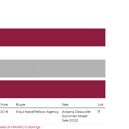
Price
Buyer
Sale
Lot
000 €
Paul Nataf/Yellow Agency
Arqana Deauville
17
Summer Mixed
Sale 2022
ales of MANKO's siblings