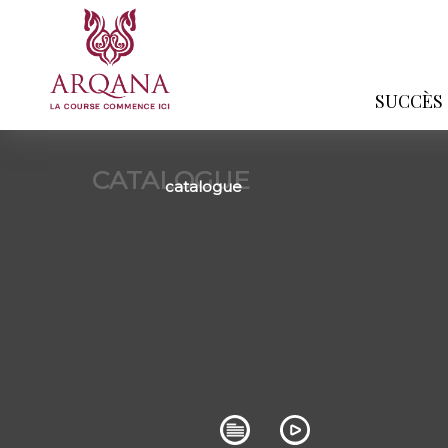
SUCCÈS
CATALOGUE
catalogue