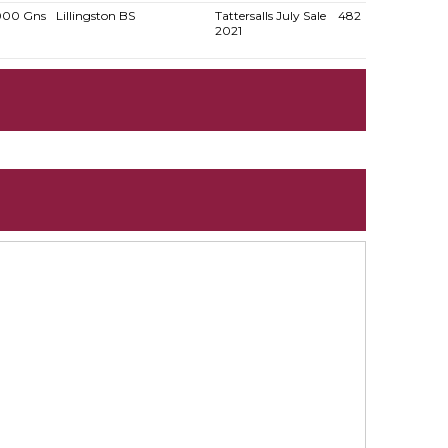
000 Gns
Lillingston BS
Tattersalls July Sale
482
2021