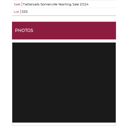
Sale
Tattersalls Somerville Yearling Sale 2024
Lot
333
PHOTOS