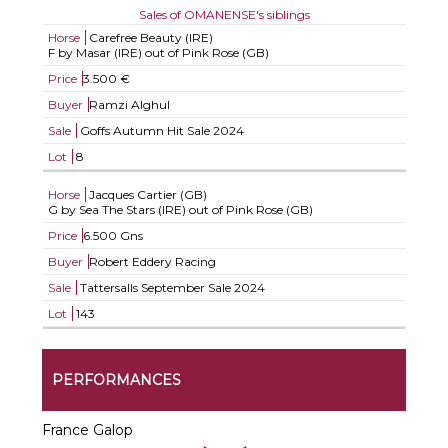
Sales of OMANENSE's siblings
Horse
Carefree Beauty (IRE)
F by Masar (IRE) out of Pink Rose (GB)
Price
3.500 €
Buyer
Ramzi Alghul
Sale
Goffs Autumn Hit Sale 2024
Lot
8
Horse
Jacques Cartier (GB)
G by Sea The Stars (IRE) out of Pink Rose (GB)
Price
6.500 Gns
Buyer
Robert Eddery Racing
Sale
Tattersalls September Sale 2024
Lot
143
PERFORMANCES
France Galop