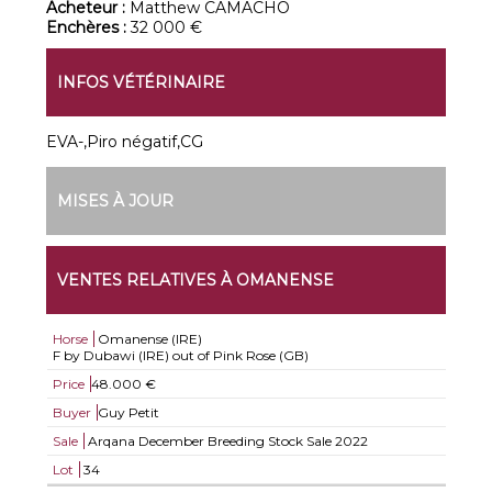
Acheteur :
Matthew CAMACHO
Enchères :
32 000 €
INFOS VÉTÉRINAIRE
EVA-,Piro négatif,CG
MISES À JOUR
VENTES RELATIVES À OMANENSE
Horse
Omanense (IRE)
F by Dubawi (IRE) out of Pink Rose (GB)
Price
48.000 €
Buyer
Guy Petit
Sale
Arqana December Breeding Stock Sale 2022
Lot
34