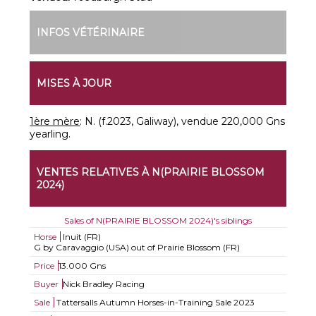
INFOS VÉTÉRINAIRE
MISES À JOUR
1ère mère
: N. (f.2023, Galiway), vendue 220,000 Gns
yearling.
VENTES RELATIVES À N(PRAIRIE BLOSSOM
2024)
Sales of N(PRAIRIE BLOSSOM 2024)'s siblings
Horse
Inuit (FR)
G by Caravaggio (USA) out of Prairie Blossom (FR)
Price
13.000 Gns
Buyer
Nick Bradley Racing
Sale
Tattersalls Autumn Horses-in-Training Sale 2023