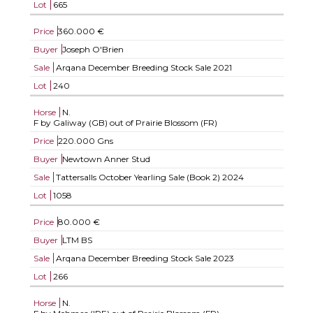
Lot
665
Price
360.000 €
Buyer
Joseph O'Brien
Sale
Arqana December Breeding Stock Sale 2021
Lot
240
Horse
N.
F by Galiway (GB) out of Prairie Blossom (FR)
Price
220.000 Gns
Buyer
Newtown Anner Stud
Sale
Tattersalls October Yearling Sale (Book 2) 2024
Lot
1058
Price
80.000 €
Buyer
LTM BS
Sale
Arqana December Breeding Stock Sale 2023
Lot
266
Horse
N.