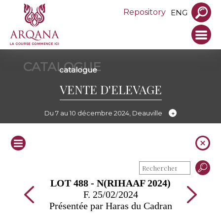
Repository
ENG
CATALOGUE
catalogue
VENTE D'ELEVAGE
Du 7 au 10 décembre 2024, Deauville
LOT 488 - N(RIHAAF 2024)
F. 25/02/2024
Présentée par Haras du Cadran