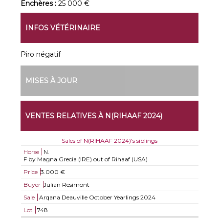
Enchères :
25 000 €
INFOS VÉTÉRINAIRE
Piro négatif
MISES À JOUR
VENTES RELATIVES À N(RIHAAF 2024)
Sales of N(RIHAAF 2024)'s siblings
Horse
N.
F by Magna Grecia (IRE) out of Rihaaf (USA)
Price
3.000 €
Buyer
Julian Resimont
Sale
Arqana Deauville October Yearlings 2024
Lot
748