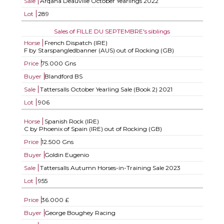
Sale
Arqana Deauville October Yearlings 2022
Lot
289
Sales of FILLE DU SEPTEMBRE's siblings
Horse
French Dispatch (IRE)
F by Starspangledbanner (AUS) out of Rocking (GB)
Price
75.000 Gns
Buyer
Blandford BS
Sale
Tattersalls October Yearling Sale (Book 2) 2021
Lot
906
Horse
Spanish Rock (IRE)
C by Phoenix of Spain (IRE) out of Rocking (GB)
Price
12.500 Gns
Buyer
Goldin Eugenio
Sale
Tattersalls Autumn Horses-in-Training Sale 2023
Lot
955
Price
36.000 £
Buyer
George Boughey Racing