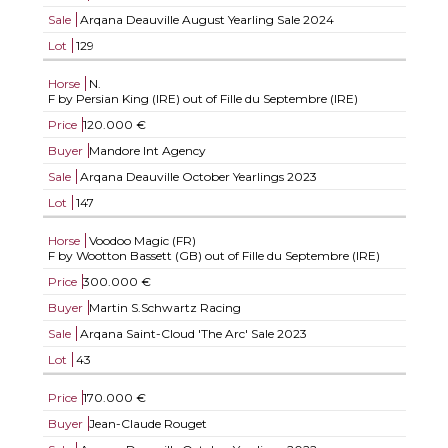
Sale
Arqana Deauville August Yearling Sale 2024
Lot
129
Horse
N.
F by Persian King (IRE) out of Fille du Septembre (IRE)
Price
120.000 €
Buyer
Mandore Int Agency
Sale
Arqana Deauville October Yearlings 2023
Lot
147
Horse
Voodoo Magic (FR)
F by Wootton Bassett (GB) out of Fille du Septembre (IRE)
Price
300.000 €
Buyer
Martin S.Schwartz Racing
Sale
Arqana Saint-Cloud 'The Arc' Sale 2023
Lot
43
Price
170.000 €
Buyer
Jean-Claude Rouget