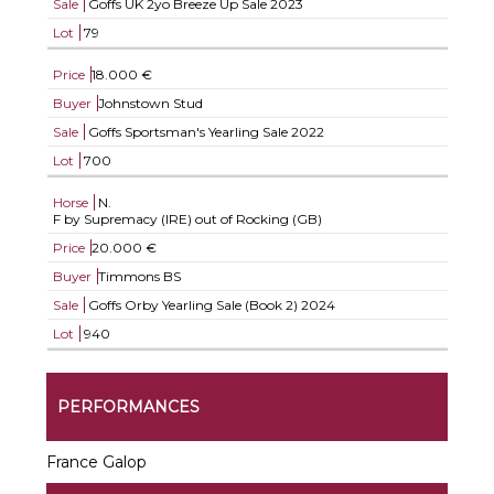
Sale
Goffs UK 2yo Breeze Up Sale 2023
Lot
79
Price
18.000 €
Buyer
Johnstown Stud
Sale
Goffs Sportsman's Yearling Sale 2022
Lot
700
Horse
N.
F by Supremacy (IRE) out of Rocking (GB)
Price
20.000 €
Buyer
Timmons BS
Sale
Goffs Orby Yearling Sale (Book 2) 2024
Lot
940
PERFORMANCES
France Galop