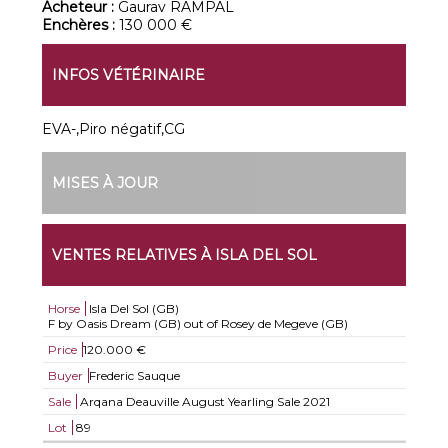
Acheteur :
Gaurav RAMPAL
Enchères :
130 000 €
INFOS VÉTÉRINAIRE
EVA-,Piro négatif,CG
MISES À JOUR
VENTES RELATIVES À ISLA DEL SOL
Horse
Isla Del Sol (GB)
F by Oasis Dream (GB) out of Rosey de Megeve (GB)
Price
120.000 €
Buyer
Frederic Sauque
Sale
Arqana Deauville August Yearling Sale 2021
Lot
89