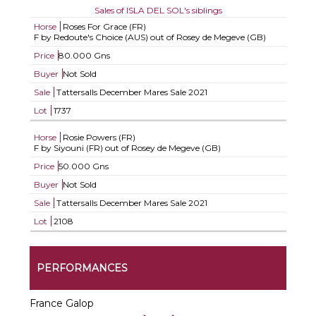
Sales of ISLA DEL SOL's siblings
Horse
Roses For Grace (FR)
F by Redoute's Choice (AUS) out of Rosey de Megeve (GB)
Price
80.000 Gns
Buyer
Not Sold
Sale
Tattersalls December Mares Sale 2021
Lot
1737
Horse
Rosie Powers (FR)
F by Siyouni (FR) out of Rosey de Megeve (GB)
Price
50.000 Gns
Buyer
Not Sold
Sale
Tattersalls December Mares Sale 2021
Lot
2108
PERFORMANCES
France Galop